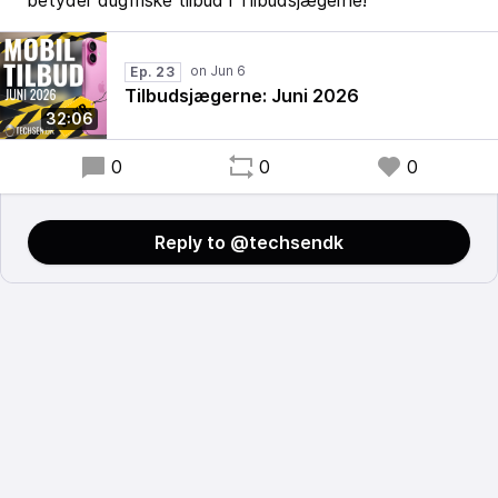
betyder dugfriske tilbud i Tilbudsjægerne!
Ep. 23
Tilbudsjægerne: Juni 2026
32:06
0
0
0
Reply to @techsendk