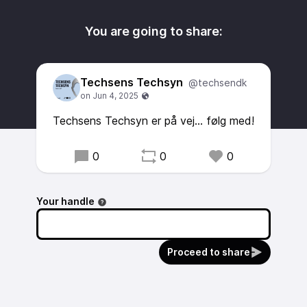
You are going to share:
Techsens Techsyn
@techsendk
Techsens Techsyn er på vej... følg med!
0
0
0
Your handle
Proceed to share