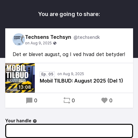
You are going to share:
Techsens Techsyn
@techsendk
Det er blevet august, og I ved hvad det betyder!
Ep. 05
Mobil TILBUD: August 2025 (Del 1)
13:08
0
0
0
Your handle