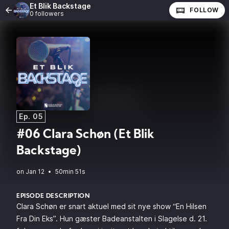
Et Blik Backstage
FOLLOW
0 followers
Ep. 05
#06 Clara Schøn (Et Blik
Backstage)
•
50min 51s
EPISODE DESCRIPTION
Clara Schøn er snart aktuel med sit nye show “En Hilsen
Fra Din Eks”. Hun gæster Badeanstalten i Slagelse d. 21.